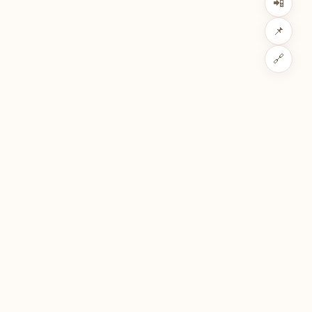
📲
📌
🔗