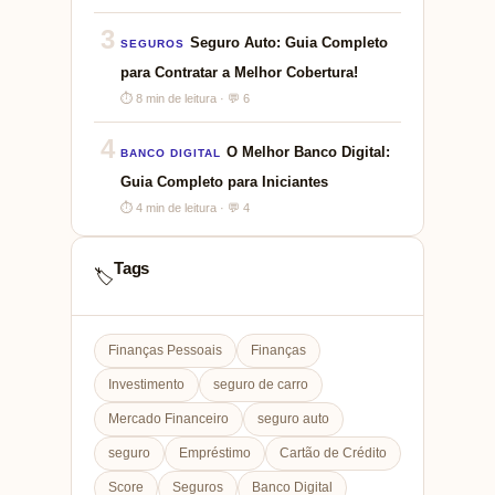
3
Seguro Auto: Guia Completo
SEGUROS
para Contratar a Melhor Cobertura!
⏱ 8 min de leitura · 💬 6
4
O Melhor Banco Digital:
BANCO DIGITAL
Guia Completo para Iniciantes
⏱ 4 min de leitura · 💬 4
Tags
🏷️
Finanças Pessoais
Finanças
Investimento
seguro de carro
Mercado Financeiro
seguro auto
seguro
Empréstimo
Cartão de Crédito
Score
Seguros
Banco Digital