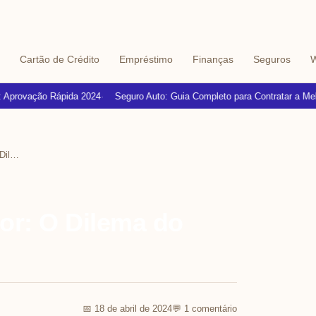
Cartão de Crédito
Empréstimo
Finanças
Seguros
W
provação Rápida 2024
Seguro Auto: Guia Completo para Contratar a Melhor
Cartão de Crédito Melhor: O Dilema do Consumidor
or: O Dilema do
📅 18 de abril de 2024
💬 1 comentário