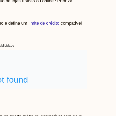
 de lojas físicas ou online? Prioriza
mo e defina um
limite de crédito
compatível
ublicidade