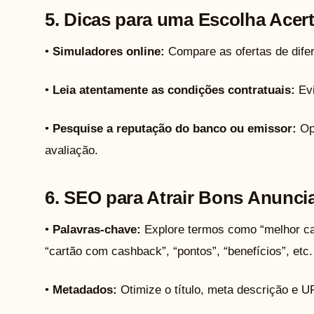
5. Dicas para uma Escolha Acer
•
Simuladores online:
Compare as ofertas de dife
•
Leia atentamente as condições contratuais:
Evi
•
Pesquise a reputação do banco ou emissor:
Opt
avaliação.
6. SEO para Atrair Bons Anunci
•
Palavras-chave:
Explore termos como “melhor car
“cartão com cashback”, “pontos”, “benefícios”, etc.
•
Metadados:
Otimize o título, meta descrição e U