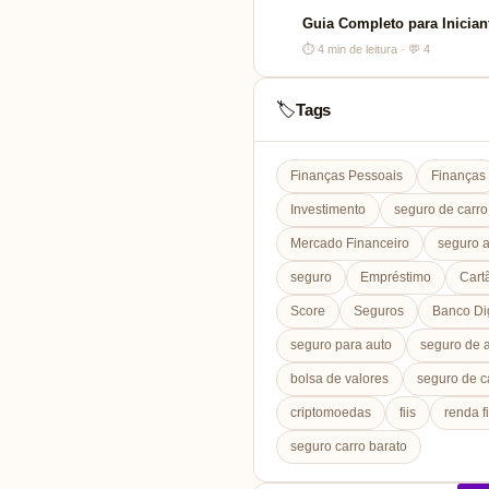
Guia Completo para Inician
⏱ 4 min de leitura · 💬 4
Tags
🏷️
Finanças Pessoais
Finanças
Investimento
seguro de carro
Mercado Financeiro
seguro 
seguro
Empréstimo
Cart
Score
Seguros
Banco Dig
seguro para auto
seguro de 
bolsa de valores
seguro de c
criptomoedas
fiis
renda f
seguro carro barato