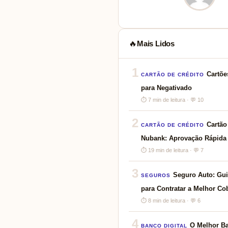
Mais Lidos
🔥
1
Cartõe
CARTÃO DE CRÉDITO
para Negativado
⏱ 7 min de leitura · 💬 10
2
Cartão
CARTÃO DE CRÉDITO
Nubank: Aprovação Rápida
⏱ 19 min de leitura · 💬 7
3
Seguro Auto: Gu
SEGUROS
para Contratar a Melhor Cob
⏱ 8 min de leitura · 💬 6
4
O Melhor Ba
BANCO DIGITAL