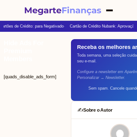
Cartões de Crédito: para Negativado
Cartão de Crédito Nubank: Aprovação
Hide Ads For
Receba os melhores ar
Premium
Toda semana, uma seleção cuidad
Members
seu e-mail.
Configure a newsletter em Aparê
[quads_disable_ads_form]
Personalizar → Newsletter.
Sem spam. Cancele quando
Sobre o Autor
✍️