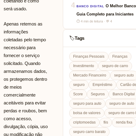
coletando e como
4
O Melhor Banco 
BANCO DIGITAL
será usado.
Guia Completo para Iniciantes
⏱ 4 min de leitura · 💬 4
Apenas retemos as
informações
Tags
🏷️
coletadas pelo tempo
necessário para
fornecer o serviço
Finanças Pessoais
Finanças
solicitado. Quando
Investimento
seguro de carro
armazenamos dados,
Mercado Financeiro
seguro auto
os protegemos dentro
seguro
Empréstimo
Cartão de
de meios
Score
Seguros
Banco Digital
comercialmente
aceitáveis ​​para evitar
seguro para auto
seguro de auto
perdas e roubos, bem
bolsa de valores
seguro de carro 
como acesso,
criptomoedas
fiis
renda fixa
divulgação, cópia, uso
seguro carro barato
ou modificação não