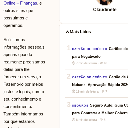
Online – Finanças
, e
Claudinete
outros sites que
possuímos e
operamos.
Mais Lidos
🔥
Solicitamos
1
informações pessoais
Cartões de
CARTÃO DE CRÉDITO
apenas quando
para Negativado
realmente precisamos
⏱ 7 min de leitura · 💬 10
delas para lhe
2
fornecer um serviço.
Cartão de 
CARTÃO DE CRÉDITO
Fazemo-lo por meios
Nubank: Aprovação Rápida 202
justos e legais, com o
⏱ 19 min de leitura · 💬 7
seu conhecimento e
3
Seguro Auto: Guia C
consentimento.
SEGUROS
para Contratar a Melhor Cobert
Também informamos
⏱ 8 min de leitura · 💬 6
por que estamos