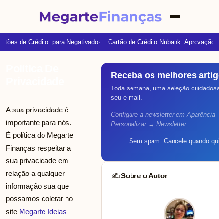
rtões de Crédito: para Negativado
Cartão de Crédito Nubank: Aprovação R
Política De
Receba os melhores arti
Privacidade
Toda semana, uma seleção cuidadosa 
seu e-mail.
A sua privacidade é
Configure a newsletter em Aparência
importante para nós.
Personalizar → Newsletter.
É política do Megarte
Sem spam. Cancele quando qui
Finanças respeitar a
sua privacidade em
relação a qualquer
Sobre o Autor
✍️
informação sua que
possamos coletar no
site
Megarte Ideias