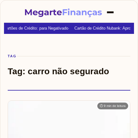
Cartões de Crédito: para Negativado
Cartão de Crédito Nubank: Aprovaç
TAG
Tag:
carro não segurado
⏱ 9 min de leitura