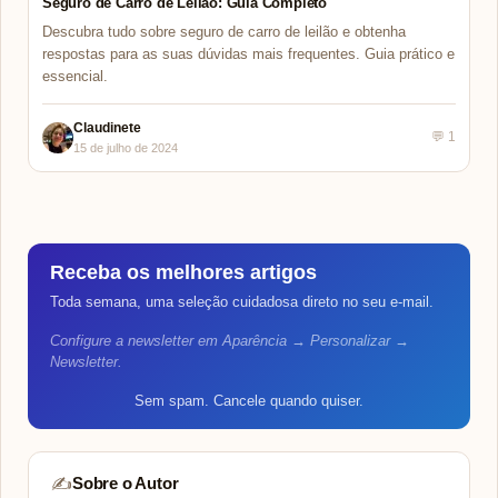
Seguro de Carro de Leilão: Guia Completo
Descubra tudo sobre seguro de carro de leilão e obtenha
respostas para as suas dúvidas mais frequentes. Guia prático e
essencial.
Claudinete
💬 1
15 de julho de 2024
Receba os melhores artigos
Toda semana, uma seleção cuidadosa direto no seu e-mail.
Configure a newsletter em Aparência → Personalizar →
Newsletter.
Sem spam. Cancele quando quiser.
Sobre o Autor
✍️