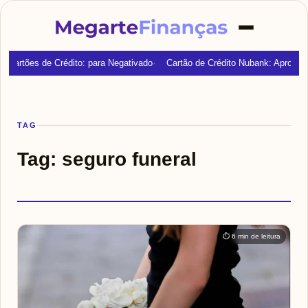
Cartões de Crédito: para Negativado
Cartão de Crédito Nubank: Aprovaç
TAG
Tag:
seguro funeral
⏱ 6 min de leitura