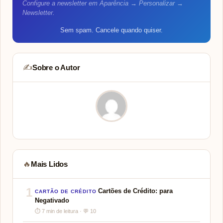
Configure a newsletter em Aparência → Personalizar →
Newsletter.
Sem spam. Cancele quando quiser.
Sobre o Autor
✍️
Mais Lidos
🔥
1
Cartões de Crédito: para
CARTÃO DE CRÉDITO
Negativado
⏱ 7 min de leitura · 💬 10