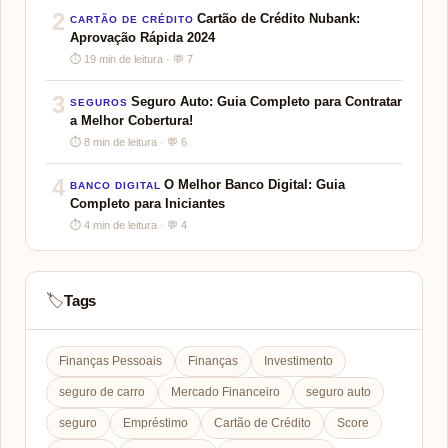
2
Cartão de Crédito Nubank:
CARTÃO DE CRÉDITO
Aprovação Rápida 2024
⏱ 19 min de leitura · 💬 7
3
Seguro Auto: Guia Completo para Contratar
SEGUROS
a Melhor Cobertura!
⏱ 8 min de leitura · 💬 6
4
O Melhor Banco Digital: Guia
BANCO DIGITAL
Completo para Iniciantes
⏱ 4 min de leitura · 💬 4
Tags
🏷️
Finanças Pessoais
Finanças
Investimento
seguro de carro
Mercado Financeiro
seguro auto
seguro
Empréstimo
Cartão de Crédito
Score