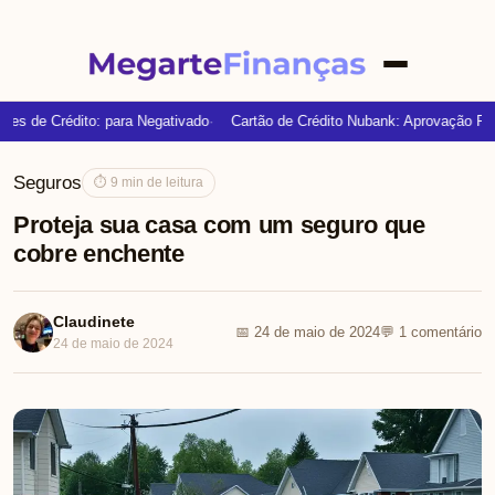
es de Crédito: para Negativado
Cartão de Crédito Nubank: Aprovação Ráp
Seguros
⏱ 9 min de leitura
Proteja sua casa com um seguro que
cobre enchente
Claudinete
📅 24 de maio de 2024
💬 1 comentário
24 de maio de 2024