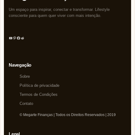
Um espaço para inspirar, conectar e transformar. Lifestyle
consciente para quem quer viver com mais intenção.
Youtube
Pinterest
Facebook
Reddit
Navegação
Sobre
Política de privacidade
Termos de Condições
Contato
© Megarte Finanças | Todos os Direitos Reservados | 2019
Legal