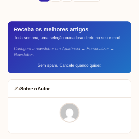
Paginação
de
posts
Receba os melhores artigos
Toda semana, uma seleção cuidadosa direto no seu e-mail.
Configure a newsletter em Aparência → Personalizar →
Newsletter.
Sem spam. Cancele quando quiser.
Sobre o Autor
✍️