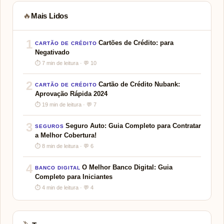
Mais Lidos
🔥
1
Cartões de Crédito: para
CARTÃO DE CRÉDITO
Negativado
⏱ 7 min de leitura · 💬 10
2
Cartão de Crédito Nubank:
CARTÃO DE CRÉDITO
Aprovação Rápida 2024
⏱ 19 min de leitura · 💬 7
3
Seguro Auto: Guia Completo para Contratar
SEGUROS
a Melhor Cobertura!
⏱ 8 min de leitura · 💬 6
4
O Melhor Banco Digital: Guia
BANCO DIGITAL
Completo para Iniciantes
⏱ 4 min de leitura · 💬 4