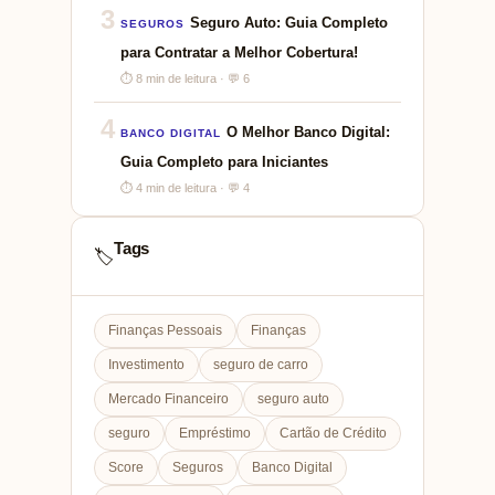
3
Seguro Auto: Guia Completo
SEGUROS
para Contratar a Melhor Cobertura!
⏱ 8 min de leitura · 💬 6
4
O Melhor Banco Digital:
BANCO DIGITAL
Guia Completo para Iniciantes
⏱ 4 min de leitura · 💬 4
Tags
🏷️
Finanças Pessoais
Finanças
Investimento
seguro de carro
Mercado Financeiro
seguro auto
seguro
Empréstimo
Cartão de Crédito
Score
Seguros
Banco Digital