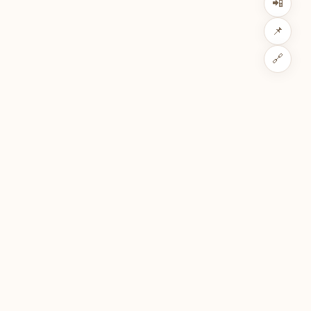
📲
📌
🔗