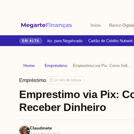
Início
Banco Digital
Cartões de Crédito: para Negativado
Cartão de Crédito Nubank: Ap
EM ALTA
Home
Empréstimo
›
›
Emprestimo via Pix: Como Solicitar e Receber Dinheiro
Empréstimo
⏱ 14 min de leitura
Emprestimo via Pix: Co
Receber Dinheiro
Claudinete