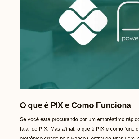
O que é PIX e Como Funciona
Se você está procurando por um empréstimo rápido 
falar do PIX. Mas afinal, o que é PIX e como fun
eletrônico criado pelo Banco Central do Brasil em 