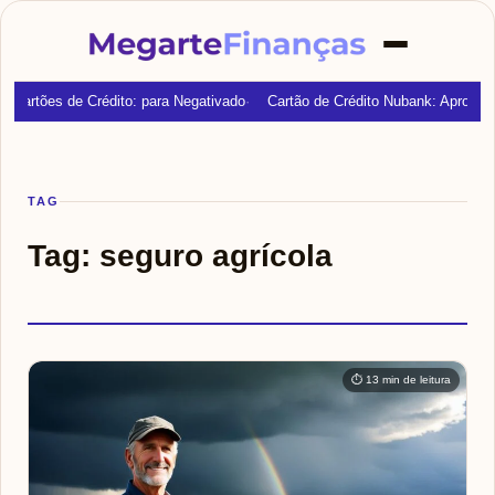
Cartões de Crédito: para Negativado
Cartão de Crédito Nubank: Aprovaç
TAG
Tag:
seguro agrícola
⏱ 13 min de leitura