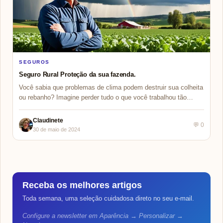
SEGUROS
Seguro Rural Proteção da sua fazenda.
Você sabia que problemas de clima podem destruir sua colheita
ou rebanho? Imagine perder tudo o que você trabalhou tão…
Claudinete
💬 0
30 de maio de 2024
Receba os melhores artigos
Toda semana, uma seleção cuidadosa direto no seu e-mail.
Configure a newsletter em Aparência → Personalizar →