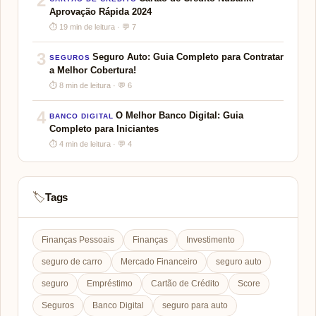
2
Aprovação Rápida 2024
⏱ 19 min de leitura · 💬 7
3
Seguro Auto: Guia Completo para Contratar
SEGUROS
a Melhor Cobertura!
⏱ 8 min de leitura · 💬 6
4
O Melhor Banco Digital: Guia
BANCO DIGITAL
Completo para Iniciantes
⏱ 4 min de leitura · 💬 4
Tags
🏷️
Finanças Pessoais
Finanças
Investimento
seguro de carro
Mercado Financeiro
seguro auto
seguro
Empréstimo
Cartão de Crédito
Score
Seguros
Banco Digital
seguro para auto