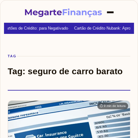
Cartões de Crédito: para Negativado
Cartão de Crédito Nubank: Aprovaç
TAG
Tag:
seguro de carro barato
⏱ 9 min de leitura