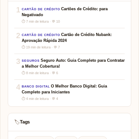
1
Cartões de Crédito: para
CARTÃO DE CRÉDITO
Negativado
⏱ 7 min de leitura · 💬 10
2
Cartão de Crédito Nubank:
CARTÃO DE CRÉDITO
Aprovação Rápida 2024
⏱ 19 min de leitura · 💬 7
3
Seguro Auto: Guia Completo para Contratar
SEGUROS
a Melhor Cobertura!
⏱ 8 min de leitura · 💬 6
4
O Melhor Banco Digital: Guia
BANCO DIGITAL
Completo para Iniciantes
⏱ 4 min de leitura · 💬 4
Tags
🏷️