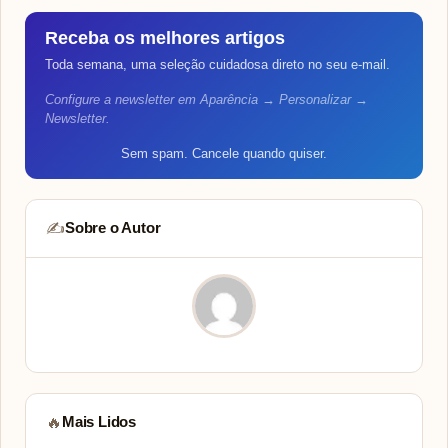
Receba os melhores artigos
Toda semana, uma seleção cuidadosa direto no seu e-mail.
Configure a newsletter em Aparência → Personalizar →
Newsletter.
Sem spam. Cancele quando quiser.
Sobre o Autor
✍️
Mais Lidos
🔥