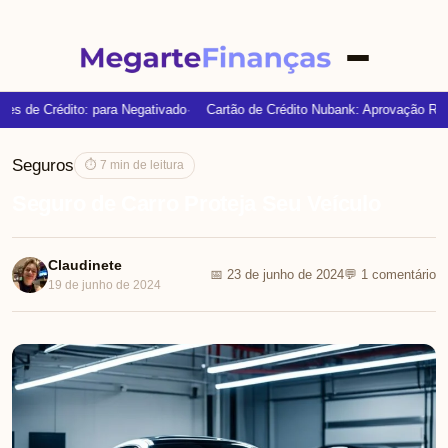
es de Crédito: para Negativado
Cartão de Crédito Nubank: Aprovação Rápi
Seguros
⏱ 7 min de leitura
Seguro de Carro Proteja Seu Veículo
Claudinete
📅 23 de junho de 2024
💬 1 comentário
19 de junho de 2024