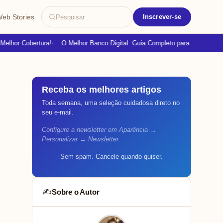
Pesquisar
eb Stories
Inscrever-se
por:
elhor Cobertura!
O Melhor Banco Digital: Guia Completo para Iniciantes
Receba os melhores artigos
Toda semana, uma seleção cuidadosa direto no
seu e-mail.
Configure a newsletter em Aparência →
Personalizar → Newsletter.
Sem spam. Cancele quando quiser.
Sobre o Autor
✍️