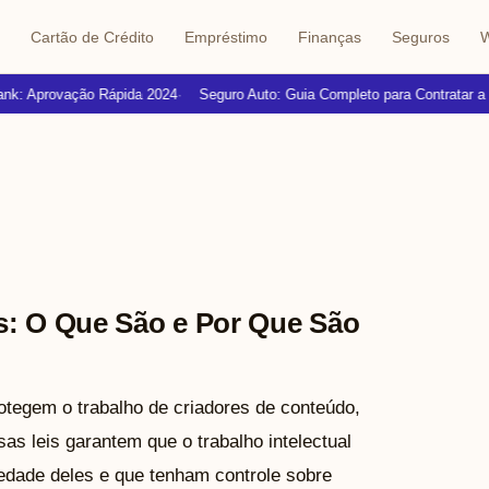
Cartão de Crédito
Empréstimo
Finanças
Seguros
W
k: Aprovação Rápida 2024
Seguro Auto: Guia Completo para Contratar a M
s: O Que São e Por Que São
rotegem o trabalho de criadores de conteúdo,
as leis garantem que o trabalho intelectual
edade deles e que tenham controle sobre