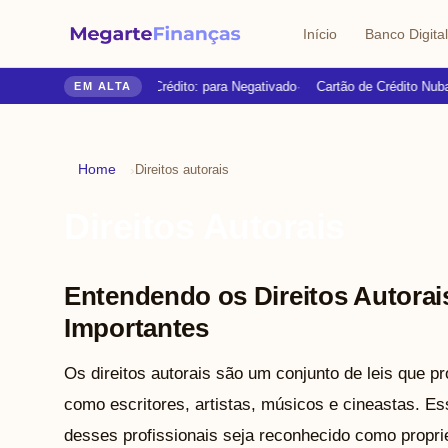
Início
Banco Digital
Cartões de Crédito: para Negativado
Cartão de Crédito Nuban
EM ALTA
Home
›
Direitos autorais
Direitos Autorais
Entendendo os Direitos Autorai
Importantes
Os direitos autorais são um conjunto de leis que p
como escritores, artistas, músicos e cineastas. Ess
desses profissionais seja reconhecido como propri