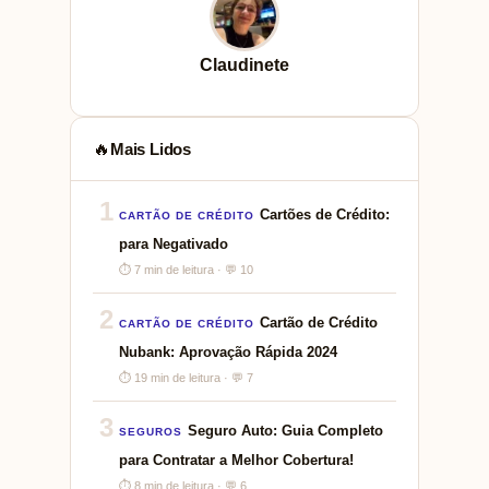
Claudinete
Mais Lidos
🔥
1
Cartões de Crédito:
CARTÃO DE CRÉDITO
para Negativado
⏱ 7 min de leitura · 💬 10
2
Cartão de Crédito
CARTÃO DE CRÉDITO
Nubank: Aprovação Rápida 2024
⏱ 19 min de leitura · 💬 7
3
Seguro Auto: Guia Completo
SEGUROS
para Contratar a Melhor Cobertura!
⏱ 8 min de leitura · 💬 6