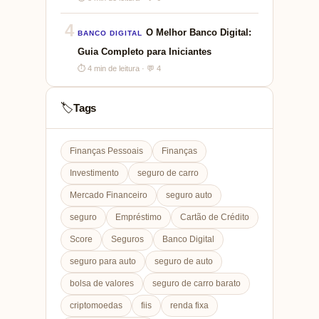
4
O Melhor Banco Digital:
BANCO DIGITAL
Guia Completo para Iniciantes
⏱ 4 min de leitura · 💬 4
Tags
🏷️
Finanças Pessoais
Finanças
Investimento
seguro de carro
Mercado Financeiro
seguro auto
seguro
Empréstimo
Cartão de Crédito
Score
Seguros
Banco Digital
seguro para auto
seguro de auto
bolsa de valores
seguro de carro barato
criptomoedas
fiis
renda fixa