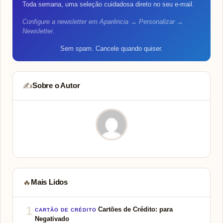
Toda semana, uma seleção cuidadosa direto no seu e-mail.
Configure a newsletter em Aparência → Personalizar →
Newsletter.
Sem spam. Cancele quando quiser.
Sobre o Autor
✍️
Mais Lidos
🔥
1
Cartões de Crédito: para
CARTÃO DE CRÉDITO
Negativado