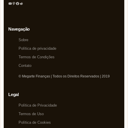
Youtube
Pinterest
Facebook
Reddit
Navegação
Sobre
Política de privacidade
Termos de Condições
Contato
© Megarte Finanças | Todos os Direitos Reservados | 2019
Legal
Política de Privacidade
Termos de Uso
Política de Cookies