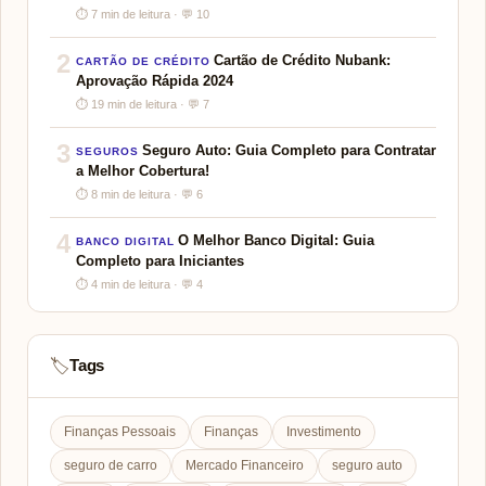
⏱ 7 min de leitura · 💬 10
2
Cartão de Crédito Nubank:
CARTÃO DE CRÉDITO
Aprovação Rápida 2024
⏱ 19 min de leitura · 💬 7
3
Seguro Auto: Guia Completo para Contratar
SEGUROS
a Melhor Cobertura!
⏱ 8 min de leitura · 💬 6
4
O Melhor Banco Digital: Guia
BANCO DIGITAL
Completo para Iniciantes
⏱ 4 min de leitura · 💬 4
Tags
🏷️
Finanças Pessoais
Finanças
Investimento
seguro de carro
Mercado Financeiro
seguro auto