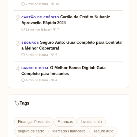
⏱ 7 min de leitura · 💬 10
2
Cartão de Crédito Nubank:
CARTÃO DE CRÉDITO
Aprovação Rápida 2024
⏱ 19 min de leitura · 💬 7
3
Seguro Auto: Guia Completo para Contratar
SEGUROS
a Melhor Cobertura!
⏱ 8 min de leitura · 💬 6
4
O Melhor Banco Digital: Guia
BANCO DIGITAL
Completo para Iniciantes
⏱ 4 min de leitura · 💬 4
Tags
🏷️
Finanças Pessoais
Finanças
Investimento
seguro de carro
Mercado Financeiro
seguro auto