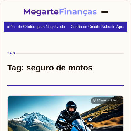
Cartões de Crédito: para Negativado
Cartão de Crédito Nubank: Aprovaç
TAG
Tag:
seguro de motos
⏱ 10 min de leitura