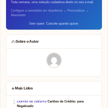
Toda semana, uma seleção cuidadosa direto no seu e-mail.
Configure a newsletter em Aparência → Personalizar →
Newsletter.
Sem spam. Cancele quando quiser.
Sobre o Autor
✍️
Mais Lidos
🔥
1
Cartões de Crédito: para
CARTÃO DE CRÉDITO
Negativado