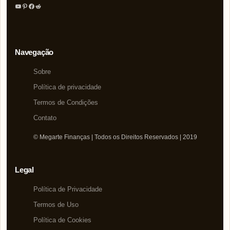
Youtube
Pinterest
Facebook
Reddit
Navegação
Sobre
Política de privacidade
Termos de Condições
Contato
© Megarte Finanças | Todos os Direitos Reservados | 2019
Legal
Política de Privacidade
Termos de Uso
Política de Cookies