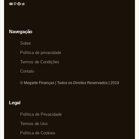
Youtube
Pinterest
Facebook
Reddit
Navegação
Sobre
Política de privacidade
Termos de Condições
Contato
© Megarte Finanças | Todos os Direitos Reservados | 2019
Legal
Política de Privacidade
Termos de Uso
Política de Cookies