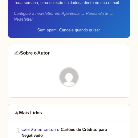
Toda semana, uma seleção cuidadosa direto no seu e-mail.
Configure a newsletter em Aparência → Personalizar →
Newsletter.
Sem spam. Cancele quando quiser.
Sobre o Autor
✍️
Mais Lidos
🔥
1
Cartões de Crédito: para
CARTÃO DE CRÉDITO
Negativado