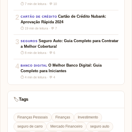
⏱ 7 min de leitura · 💬 10
2
Cartão de Crédito Nubank:
CARTÃO DE CRÉDITO
Aprovação Rápida 2024
⏱ 19 min de leitura · 💬 7
3
Seguro Auto: Guia Completo para Contratar
SEGUROS
a Melhor Cobertura!
⏱ 8 min de leitura · 💬 6
4
O Melhor Banco Digital: Guia
BANCO DIGITAL
Completo para Iniciantes
⏱ 4 min de leitura · 💬 4
Tags
🏷️
Finanças Pessoais
Finanças
Investimento
seguro de carro
Mercado Financeiro
seguro auto