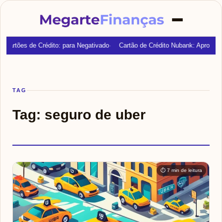
Cartões de Crédito: para Negativado
Cartão de Crédito Nubank: Aprovaç
TAG
Tag:
seguro de uber
⏱ 7 min de leitura