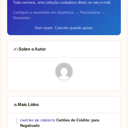
Toda semana, uma seleção cuidadosa direto no seu e-mail.
Configure a newsletter em Aparência → Personalizar →
Newsletter.
Sem spam. Cancele quando quiser.
Sobre o Autor
✍️
Mais Lidos
🔥
1
Cartões de Crédito: para
CARTÃO DE CRÉDITO
Negativado