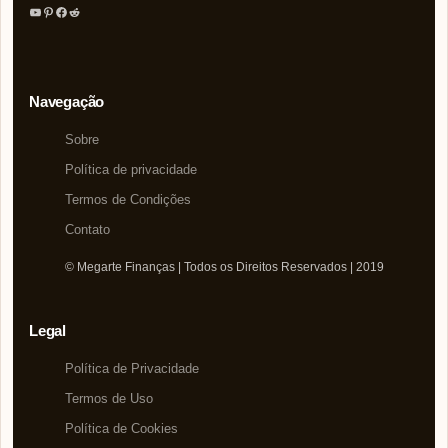
Youtube
Pinterest
Facebook
Reddit
Navegação
Sobre
Política de privacidade
Termos de Condições
Contato
© Megarte Finanças | Todos os Direitos Reservados | 2019
Legal
Política de Privacidade
Termos de Uso
Política de Cookies