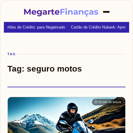
Cartões de Crédito: para Negativado
Cartão de Crédito Nubank: Aprovaç
TAG
Tag:
seguro motos
⏱ 10 min de leitura