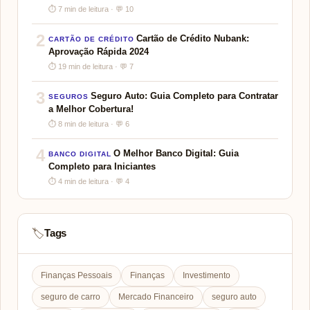
⏱ 7 min de leitura · 💬 10
2
Cartão de Crédito Nubank:
CARTÃO DE CRÉDITO
Aprovação Rápida 2024
⏱ 19 min de leitura · 💬 7
3
Seguro Auto: Guia Completo para Contratar
SEGUROS
a Melhor Cobertura!
⏱ 8 min de leitura · 💬 6
4
O Melhor Banco Digital: Guia
BANCO DIGITAL
Completo para Iniciantes
⏱ 4 min de leitura · 💬 4
Tags
🏷️
Finanças Pessoais
Finanças
Investimento
seguro de carro
Mercado Financeiro
seguro auto