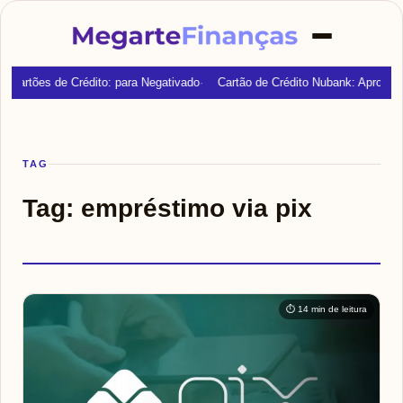
Cartões de Crédito: para Negativado
Cartão de Crédito Nubank: Aprovaç
TAG
Tag:
empréstimo via pix
⏱ 14 min de leitura