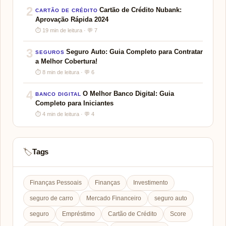
2
Cartão de Crédito Nubank:
CARTÃO DE CRÉDITO
Aprovação Rápida 2024
⏱ 19 min de leitura · 💬 7
3
Seguro Auto: Guia Completo para Contratar
SEGUROS
a Melhor Cobertura!
⏱ 8 min de leitura · 💬 6
4
O Melhor Banco Digital: Guia
BANCO DIGITAL
Completo para Iniciantes
⏱ 4 min de leitura · 💬 4
Tags
🏷️
Finanças Pessoais
Finanças
Investimento
seguro de carro
Mercado Financeiro
seguro auto
seguro
Empréstimo
Cartão de Crédito
Score