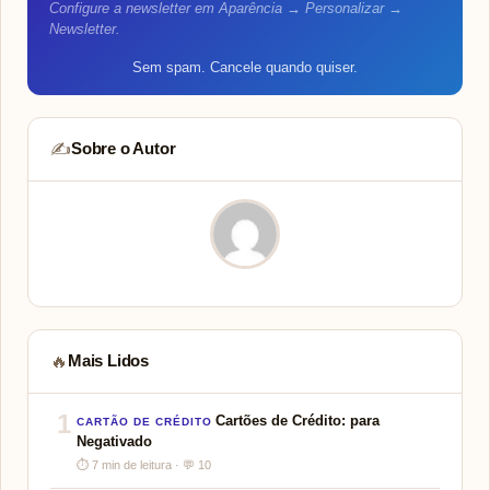
Configure a newsletter em Aparência → Personalizar →
Newsletter.
Sem spam. Cancele quando quiser.
Sobre o Autor
✍️
Mais Lidos
🔥
1
Cartões de Crédito: para
CARTÃO DE CRÉDITO
Negativado
⏱ 7 min de leitura · 💬 10