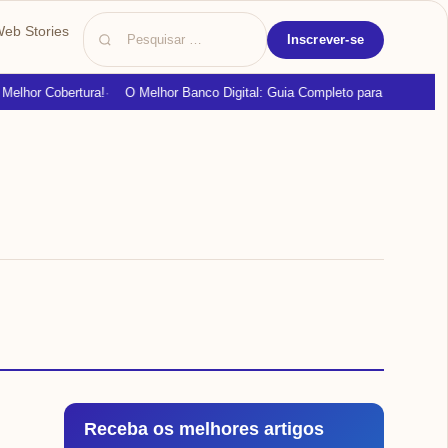
Pesquisar
eb Stories
Inscrever-se
por:
elhor Cobertura!
O Melhor Banco Digital: Guia Completo para Iniciantes
Receba os melhores artigos