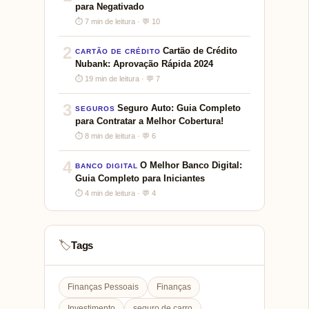
para Negativado
⏱ 7 min de leitura · 💬 10
2
Cartão de Crédito
CARTÃO DE CRÉDITO
Nubank: Aprovação Rápida 2024
⏱ 19 min de leitura · 💬 7
3
Seguro Auto: Guia Completo
SEGUROS
para Contratar a Melhor Cobertura!
⏱ 8 min de leitura · 💬 6
4
O Melhor Banco Digital:
BANCO DIGITAL
Guia Completo para Iniciantes
⏱ 4 min de leitura · 💬 4
Tags
🏷️
Finanças Pessoais
Finanças
Investimento
seguro de carro