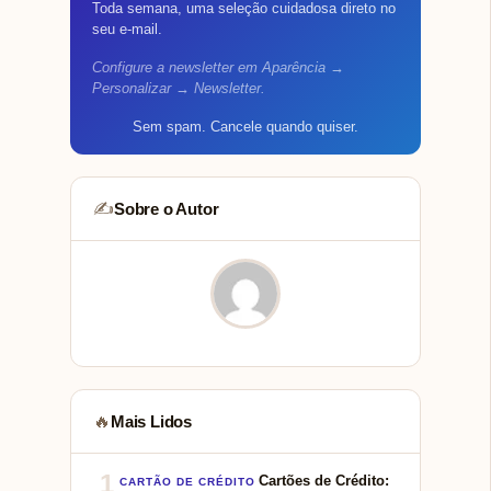
Toda semana, uma seleção cuidadosa direto no
seu e-mail.
Configure a newsletter em Aparência →
Personalizar → Newsletter.
Sem spam. Cancele quando quiser.
Sobre o Autor
✍️
Mais Lidos
🔥
1
Cartões de Crédito:
CARTÃO DE CRÉDITO