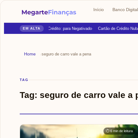
Início
Banco Digital
Cartões de Crédito: para Negativado
Cartão de Crédito Nuba
EM ALTA
Home
›
seguro de carro vale a pena
TAG
Tag:
seguro de carro vale a
⏱ 6 min de leitura