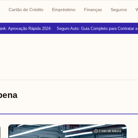
Cartão de Crédito
Empréstimo
Finanças
Seguros
W
nk: Aprovação Rápida 2024
Seguro Auto: Guia Completo para Contratar a M
 pena
⏱ 7 min de leitura