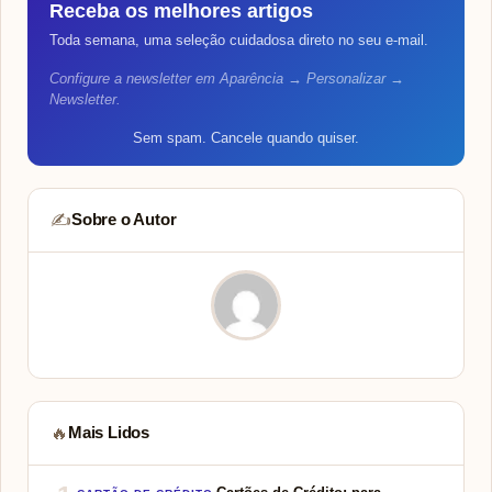
Receba os melhores artigos
Toda semana, uma seleção cuidadosa direto no seu e-mail.
Configure a newsletter em Aparência → Personalizar →
Newsletter.
Sem spam. Cancele quando quiser.
Sobre o Autor
✍️
Mais Lidos
🔥