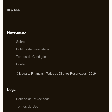
Youtube
Pinterest
Facebook
Reddit
Navegação
Sobre
Política de privacidade
Termos de Condições
Contato
© Megarte Finanças | Todos os Direitos Reservados | 2019
Legal
Política de Privacidade
Termos de Uso