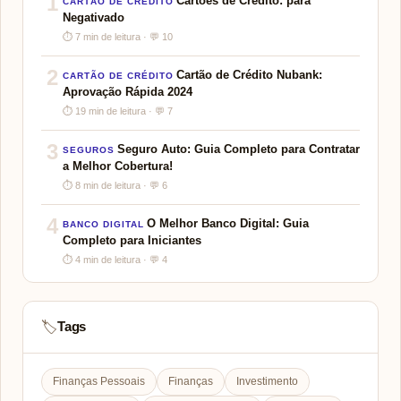
1
Cartões de Crédito: para
CARTÃO DE CRÉDITO
Negativado
⏱ 7 min de leitura · 💬 10
2
Cartão de Crédito Nubank:
CARTÃO DE CRÉDITO
Aprovação Rápida 2024
⏱ 19 min de leitura · 💬 7
3
Seguro Auto: Guia Completo para Contratar
SEGUROS
a Melhor Cobertura!
⏱ 8 min de leitura · 💬 6
4
O Melhor Banco Digital: Guia
BANCO DIGITAL
Completo para Iniciantes
⏱ 4 min de leitura · 💬 4
Tags
🏷️
Finanças Pessoais
Finanças
Investimento